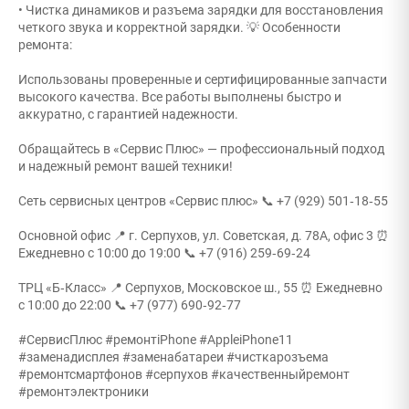
• Чистка динамиков и разъема зарядки для восстановления
четкого звука и корректной зарядки. 💡 Особенности
ремонта:
Использованы проверенные и сертифицированные запчасти
высокого качества. Все работы выполнены быстро и
аккуратно, с гарантией надежности.
Обращайтесь в «Сервис Плюс» — профессиональный подход
и надежный ремонт вашей техники!
Сеть сервисных центров «Сервис плюс» 📞 +7 (929) 501‑18‑55
Основной офис 📍 г. Серпухов, ул. Советская, д. 78А, офис 3 ⏰
Ежедневно с 10:00 до 19:00 📞 +7 (916) 259‑69‑24
ТРЦ «Б‑Класс» 📍 Серпухов, Московское ш., 55 ⏰ Ежедневно
с 10:00 до 22:00 📞 +7 (977) 690‑92‑77
#СервисПлюс #ремонтiPhone #AppleiPhone11
#заменадисплея #заменабатареи #чисткарозъема
#ремонтсмартфонов #серпухов #качественныйремонт
#ремонтэлектроники