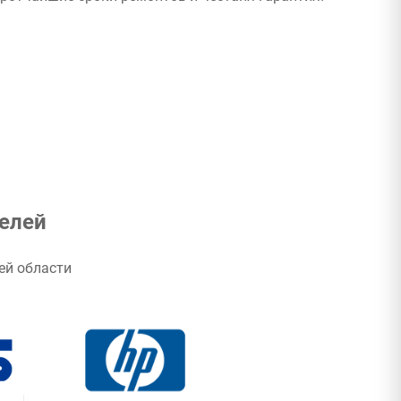
ротчайшие сроки ремонтов и честаня гарантия!
елей
ей области