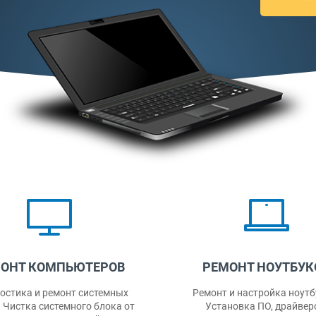
ЕМОНТ НОУТБУКОВ
РЕМОНТ ПЛАНШЕ
нт и настройка ноутбуков.
Сломался планшет? Рем
тановка ПО, драйверов,
планшетов более чем 1