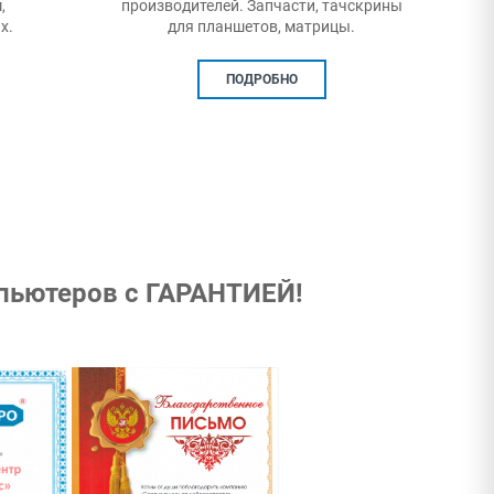
ачскрины
центр «Сервис плюс» предлагает
ы.
профессиональный и в тоже время
доступный ремонт смартфонов
любого бренда.
ПОДРОБНО
мпьютеров с ГАРАНТИЕЙ!