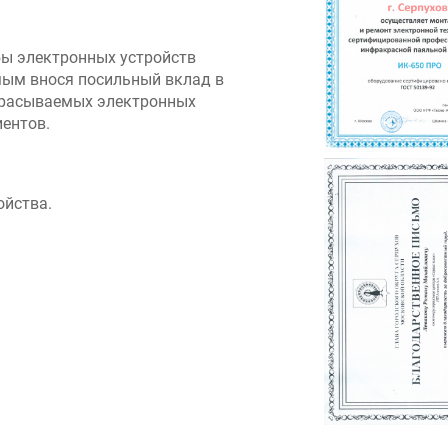
бы электронных устройств
мым внося посильный вклад в
брасываемых электронных
иентов.
ойства.