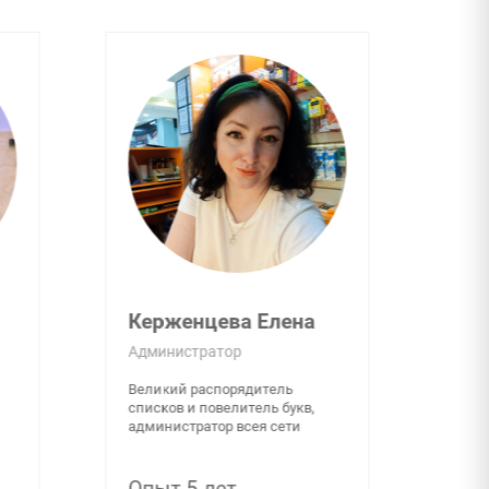
Гордеева Кристина
Инженер
Начинающий бесконечный путь
падаван с острым умом и
золотыми руками