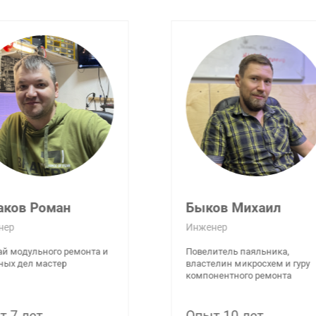
ов Михаил
Керженцева Елена
ер
Администратор
тель паяльника,
Великий распорядитель
лин микросхем и гуру
списков и повелитель букв,
ентного ремонта
администратор всея сети