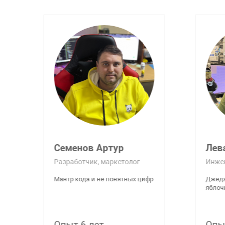
Леваков Роман
Бык
Инженер
Инжен
Джедай модульного ремонта и
Повели
яблочных дел мастер
власте
компон