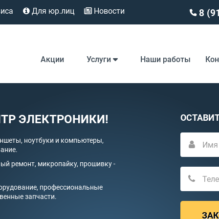
виса
Для юр.лиц
Новости
8 (9
Акции
Услуги
Наши работы
Ко
ТР ЭЛЕКТРОНИКИ!
ОСТАВИТ
ншеты, ноутбуки и компьютеры,
вание.
ый ремонт, микропайку, прошивку -
борудование, профессиональные
венные запчасти.
ЗАК