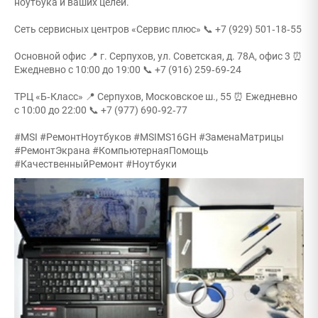
ноутбука и ваших целей.
Сеть сервисных центров «Сервис плюс» 📞 +7 (929) 501‑18‑55
Основной офис 📍 г. Серпухов, ул. Советская, д. 78А, офис 3 ⏰
Ежедневно с 10:00 до 19:00 📞 +7 (916) 259‑69‑24
ТРЦ «Б‑Класс» 📍 Серпухов, Московское ш., 55 ⏰ Ежедневно
с 10:00 до 22:00 📞 +7 (977) 690‑92‑77
#MSI #РемонтНоутбуков #MSIMS16GH #ЗаменаМатрицы
#РемонтЭкрана #КомпьютернаяПомощь
#КачественныйРемонт #Ноутбуки