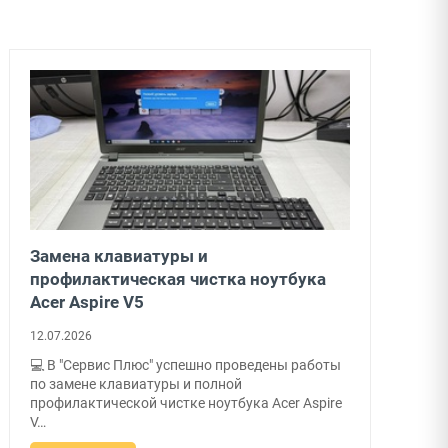
Апгрейд компьютера: замена
материнской платы и увеличение
оперативной памяти
09.07.2026
💻 В "Сервис Плюс" успешно проведена работа
по апгрейду компьютера для выполнения
ресурсоёмких задач! <br><br> 🔧 Про…
ПОДРОБНЕЕ