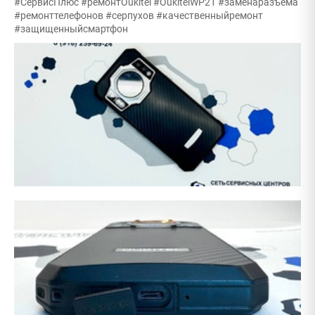
#СервисПлюс #ремонтOukitel #OukitelWP21 #заменаразъема
#ремонттелефонов #серпухов #качественныйремонт
#защищенныйсмартфон