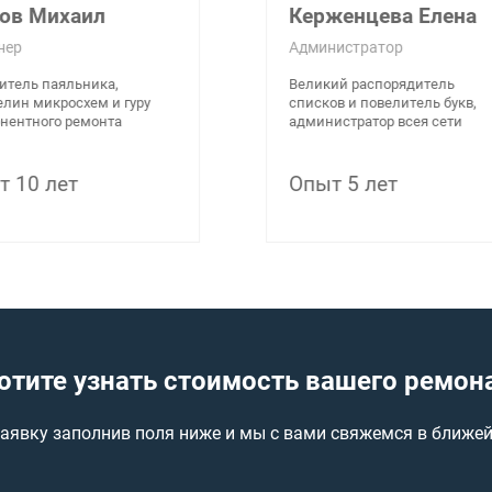
ов Михаил
Керженцева Елена
ер
Администратор
тель паяльника,
Великий распорядитель
лин микросхем и гуру
списков и повелитель букв,
ентного ремонта
администратор всея сети
 10 лет
Опыт 5 лет
отите узнать стоимость вашего ремон
заявку заполнив поля ниже и мы с вами свяжемся в ближе