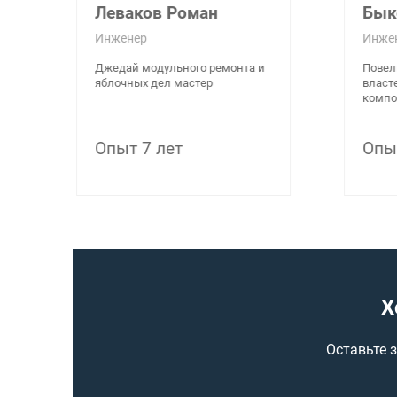
Леваков Роман
Бык
Инженер
Инжен
Джедай модульного ремонта и
Повели
яблочных дел мастер
власте
компон
Опыт 7 лет
Опыт
Х
Оставьте 