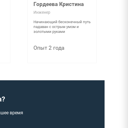
Гордеева Кристина
Инженер
Начинающий бесконечный путь
падаван с острым умом и
золотыми руками
Опыт 2 года
а?
йшее время