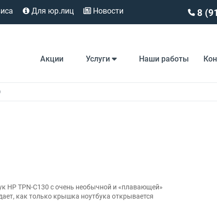
виса
Для юр.лиц
Новости
8 (9
Акции
Услуги
Наши работы
Ко
0
ук HP TPN-C130 с очень необычной и «плавающей»
адает, как только крышка ноутбука открывается