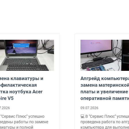
на клавиатуры и
Апгрейд компьютера
филактическая
замена материнской
ка ноутбука Acer
платы и увеличение
re V5
оперативной памяти
2026
09.07.2026
"Сервис Плюс" успешно
💻 В "Сервис Плюс" успешн
дены работы по замене
проведена работа по апгр
иатуры и полной
компьютера для выполне