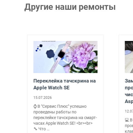
Другие наши ремонты
Переклейка тачскрина на
Заме
Apple Watch SE
про
чист
15.07.2026
Aspi
⌚ В "Сервис Плюс" успешно
12.07.
проведены работы по
переклейке тачскрина на смарт-
💻 В 
о
часах Apple Watch SE! <br><br>
прове
🔧 Что …
клав