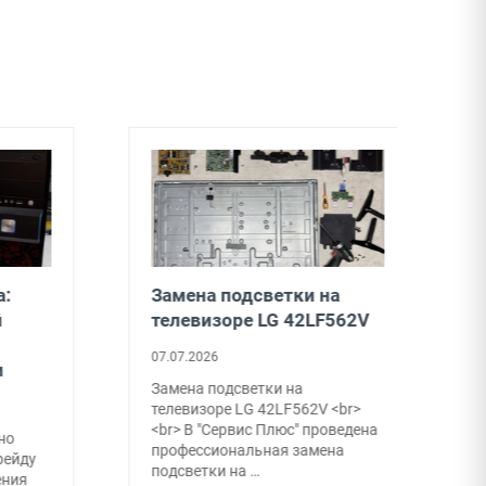
:
Замена подсветки на
З
телевизоре LG 42LF562V
н
07.07.2026
0
Замена подсветки на
В
телевизоре LG 42LF562V <br>
р
<br> В "Сервис Плюс" проведена
в
о
профессиональная замена
с
ейду
подсветки на …
В
ния