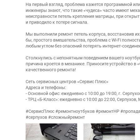
На первый взгляд, проблема кажется программной или
инженеры знают, что такие «чудеса» часто имеют меха
неисправности петель крепления матрицы, при открыт
и приводило к потере сигнала.
Мы выполнили ремонт петель корпуса, восстановив их 
бы, простого вмешательства, проблема с Wi-Fi полнос
любым углом без опасений потерять интернет-соедине
Столкнулись с непонятным поведением вашего ноутбук
причина кроется в механике. Приносите устройство в 
качественного ремонта!
Сеть сервисных центров «Сервис Плюс»
Адреса и телефоны:
- Основной офис: ежедневно с 10:00 до 19:00, г. Серпухов
- ТРЦ «Б-Класс»: ежедневно с 10:00 до 22:00, Серпухов, 
#СервисПлюс #ремонтноутбуков #ремонтHP #пропадае
#серпухов #сложныйремонт