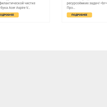
илактической чистке
ресурсоёмких задач! <br><b
ука Acer Aspire V…
Про…
ДРОБНЕЕ
ПОДРОБНЕЕ