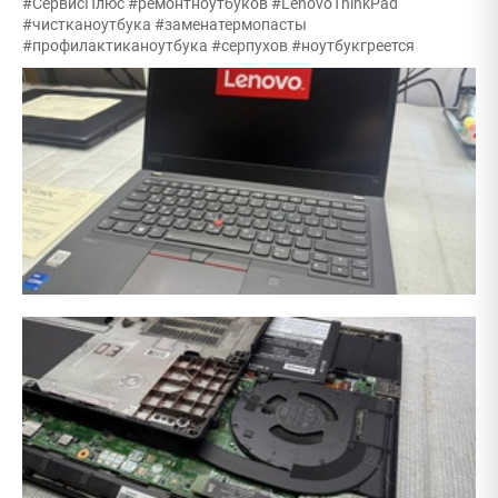
#СервисПлюс #ремонтноутбуков #LenovoThinkPad
#чистканоутбука #заменатермопасты
#профилактиканоутбука #серпухов #ноутбукгреется