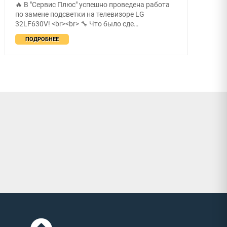
⌚ В "Сервис Плюс" успешно проведены работы
по переклейке тачскрина на смарт-часах Apple
Watch SE! <br><br> 🔧 Что …
ПОДРОБНЕЕ