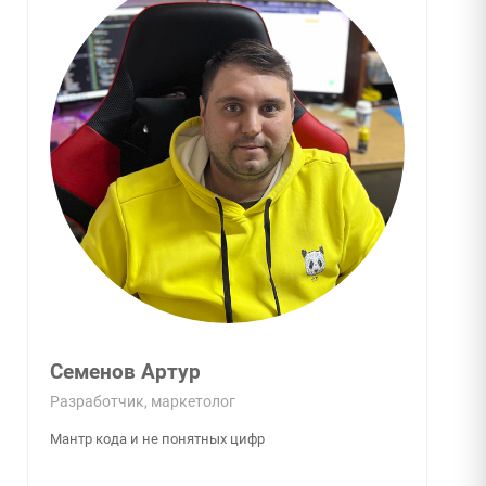
Леваков Роман
Инженер
Джедай модульного ремонта и яблочных дел
мастер