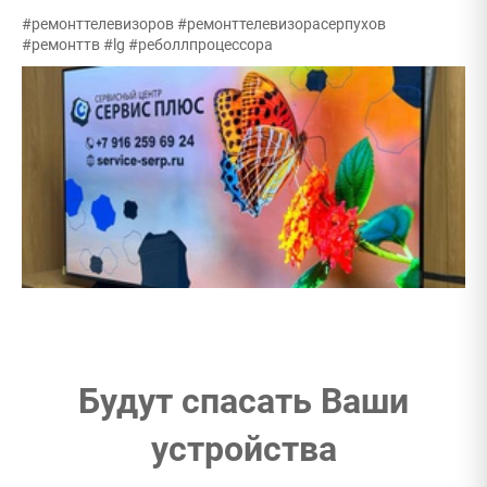
#ремонттелевизоров #ремонттелевизорасерпухов
#ремонттв #lg #реболлпроцессора
Будут спасать Ваши
устройства