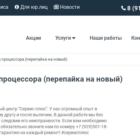
виса
Для юр.лиц
Новости
8 (9
Акции
Услуги
Наши работы
Ко
а процессора (перепайка на новый)
 процессора (перепайка на новый)
 центр "Сервис плюс". У нас огромный опыт в
 другу и после вылечим. В данной работе мы без
 следсвии его неиспранвости. Если вам необходимо
обязательно звоните нам по номеру +7 (929)501-18-
 гарантию на каждый ремонт! #сервисплюс