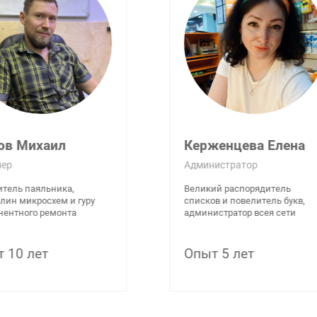
ов Михаил
Керженцева Елена
ер
Администратор
тель паяльника,
Великий распорядитель
лин микросхем и гуру
списков и повелитель букв,
ентного ремонта
администратор всея сети
 10 лет
Опыт 5 лет