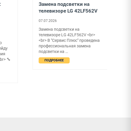
:
Замена подсветки на
З
телевизоре LG 42LF562V
н
07.07.2026
0
Замена подсветки на
В
телевизоре LG 42LF562V <br>
р
<br> В "Сервис Плюс" проведена
в
о
профессиональная замена
с
ейду
подсветки на …
В
ния
r> 🔧
ПОДРОБНЕЕ