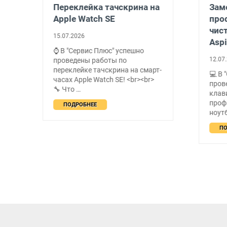
Переклейка тачскрина на
Заме
Apple Watch SE
про
чист
15.07.2026
Aspi
⌚ В "Сервис Плюс" успешно
12.07.
проведены работы по
переклейке тачскрина на смарт-
💻 В 
о
часах Apple Watch SE! <br><br>
прове
🔧 Что …
клав
проф
ПОДРОБНЕЕ
ноутб
ПО