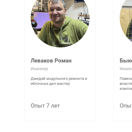
Леваков Роман
Бык
Инженер
Инжен
Джедай модульного ремонта и
Повели
яблочных дел мастер
власте
компон
Опыт 7 лет
Опыт