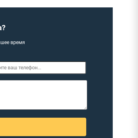
а?
йшее время