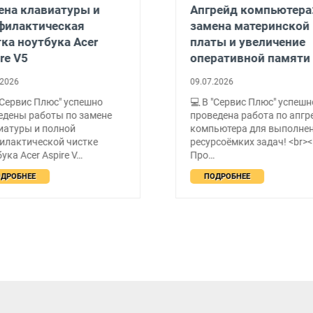
на клавиатуры и
Апгрейд компьютера
филактическая
замена материнской
ка ноутбука Acer
платы и увеличение
re V5
оперативной памяти
2026
09.07.2026
"Сервис Плюс" успешно
💻 В "Сервис Плюс" успешн
дены работы по замене
проведена работа по апгр
иатуры и полной
компьютера для выполне
илактической чистке
ресурсоёмких задач! <br><b
ука Acer Aspire V…
Про…
ДРОБНЕЕ
ПОДРОБНЕЕ