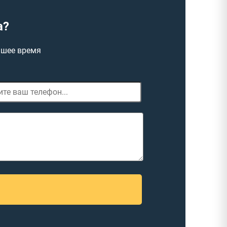
а?
йшее время