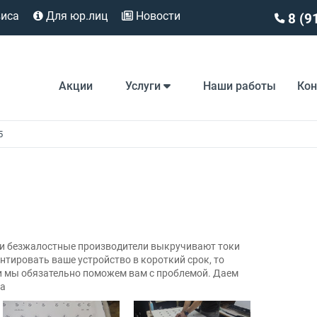
виса
Для юр.лиц
Новости
8 (9
Акции
Услуги
Наши работы
Ко
5
сли безжалостные производители выкручивают токи
нтировать ваше устройство в короткий срок, то
 и мы обязательно поможем вам с проблемой. Даем
ка