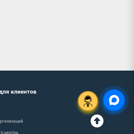
для клиентов
рганизаций
го центра