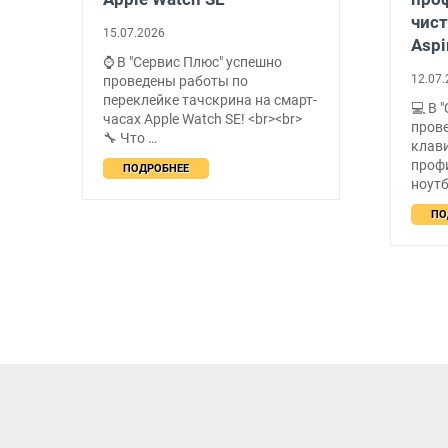
чист
15.07.2026
Aspi
⌚ В "Сервис Плюс" успешно
12.07.
проведены работы по
переклейке тачскрина на смарт-
💻 В 
о
часах Apple Watch SE! <br><br>
прове
🔧 Что …
клав
проф
ПОДРОБНЕЕ
ноутб
ПО