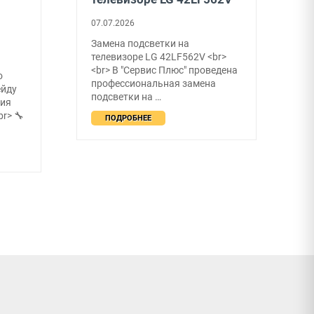
07.07.2026
0
Замена подсветки на
В
телевизоре LG 42LF562V <br>
р
<br> В "Сервис Плюс" проведена
в
о
профессиональная замена
с
ейду
подсветки на …
В
ния
r> 🔧
ПОДРОБНЕЕ