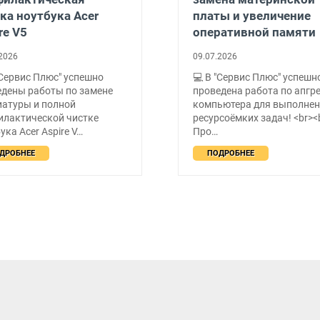
ка ноутбука Acer
платы и увеличение
re V5
оперативной памяти
2026
09.07.2026
"Сервис Плюс" успешно
💻 В "Сервис Плюс" успешн
дены работы по замене
проведена работа по апгр
иатуры и полной
компьютера для выполне
илактической чистке
ресурсоёмких задач! <br><b
ука Acer Aspire V…
Про…
ДРОБНЕЕ
ПОДРОБНЕЕ