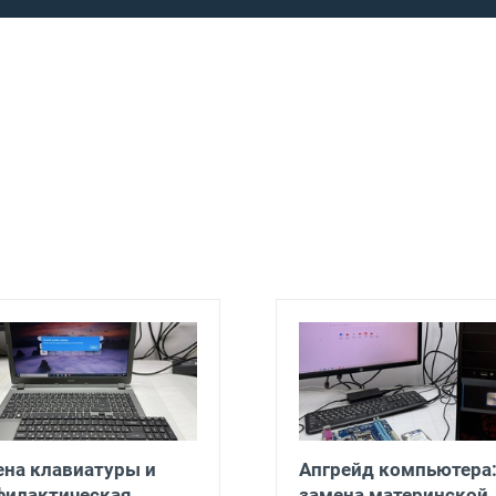
на клавиатуры и
Апгрейд компьютера
филактическая
замена материнской