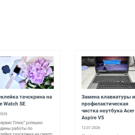
клейка тачскрина на
Замена клавиатуры и
e Watch SE
профилактическая
чистка ноутбука Acer
2026
Aspire V5
Сервис Плюс" успешно
12.07.2026
едены работы по
лейке тачскрина на смарт-