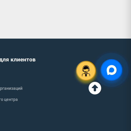
для клиентов
рганизаций
го центра