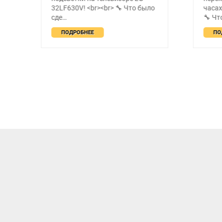
е
32LF630V! <br><br> 🔧 Что было
часах
сде…
🔧 Чт
ПОДРОБНЕЕ
ПО