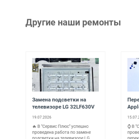
Другие наши ремонты
а
Замена подсветки на
Пере
телевизоре LG 32LF630V
Appl
19.07.2026
15.07.
🔥 В "Сервис Плюс" успешно
⌚ В "
проведена работа по замене
пров
подсветки на телевизоре LG
перек