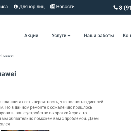
виса
Для юр.лиц
Новости
8 (9
Акции
Услуги
Наши работы
Ко
 huawei
uawei
а планшетах есть вероятность, что полнстью дисплей
ном. Но в данном ремонте к сожалению пришлось
ровать ваше устройство в короткий срок, то
 и мы обязательно поможем вам с проблемой. Даем
сплея