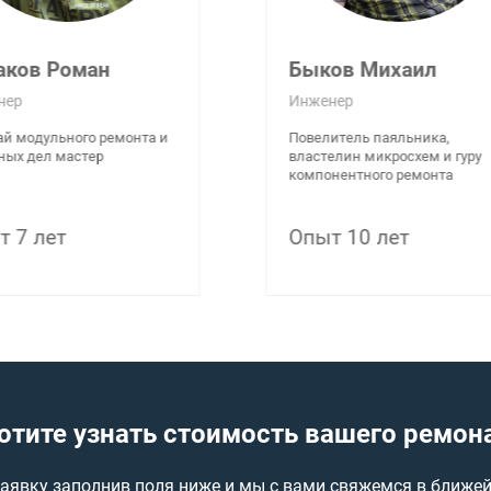
аков Роман
Быков Михаил
нер
Инженер
й модульного ремонта и
Повелитель паяльника,
ных дел мастер
властелин микросхем и гуру
компонентного ремонта
т 7 лет
Опыт 10 лет
отите узнать стоимость вашего ремон
заявку заполнив поля ниже и мы с вами свяжемся в ближе