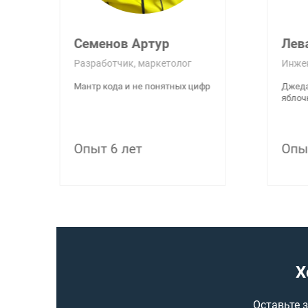
Семенов Артур
Лев
Разработчик, маркетолог
Инже
Мантр кода и не понятных цифр
Джеда
яблоч
Опыт 6 лет
Опы
Х
Оставьте 