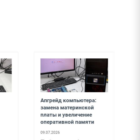
Апгрейд компьютера:
З
замена материнской
т
платы и увеличение
0
оперативной памяти
З
09.07.2026
т
<