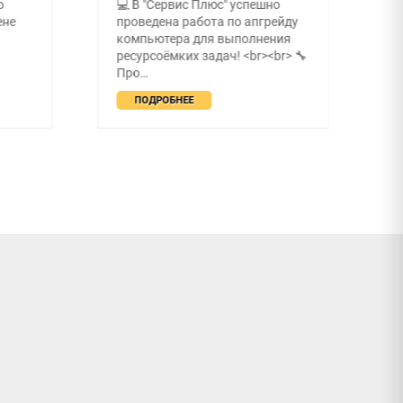
о
💻 В "Сервис Плюс" успешно
п
ене
проведена работа по апгрейду
п
компьютера для выполнения
ресурсоёмких задач! <br><br> 🔧
Про…
ПОДРОБНЕЕ