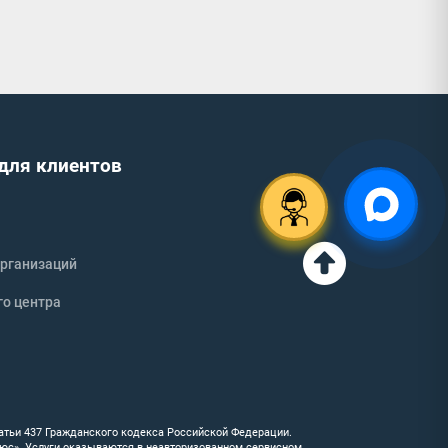
для клиентов
рганизаций
го центра
атьи 437 Гражданского кодекса Российской Федерации.
люс». Услуги оказываются в неавторизованном сервисном