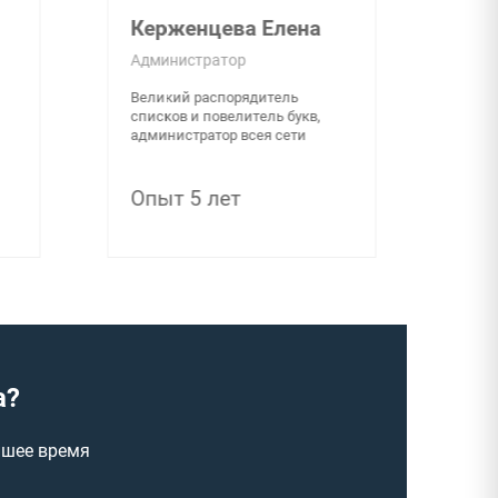
Гордеева Кристина
Инженер
Начинающий бесконечный путь
падаван с острым умом и
золотыми руками
Опыт 2 года
а?
йшее время