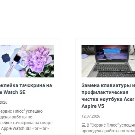
на клавиатуры и
Апгрейд компьютера
филактическая
замена материнской
ка ноутбука Acer
платы и увеличение
re V5
оперативной памяти
2026
09.07.2026
"Сервис Плюс" успешно
💻 В "Сервис Плюс" успешн
дены работы по замене
проведена работа по апгр