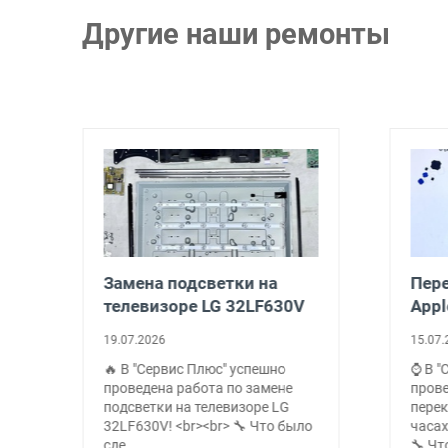
Другие наши ремонты
Переклейка тачскрина на
Заме
Apple Watch SE
про
чист
15.07.2026
Aspi
⌚ В "Сервис Плюс" успешно
12.07.
проведены работы по
переклейке тачскрина на смарт-
💻 В 
о
часах Apple Watch SE! <br><br>
прове
🔧 Что …