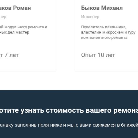
ов Михаил
Керженцева Елена
ер
Администратор
тель паяльника,
Великий распорядитель
лин микросхем и гуру
списков и повелитель букв,
ентного ремонта
администратор всея сети
 10 лет
Опыт 5 лет
отите узнать стоимость вашего ремон
заявку заполнив поля ниже и мы с вами свяжемся в ближе