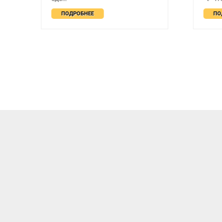
клав
проф
ПОДРОБНЕЕ
ноутб
ПО