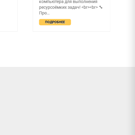
ния
r> 🔧
ПОДРОБНЕЕ