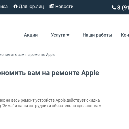
виса
Для юр.лиц
Новости
8 (9
Акции
Услуги
Наши работы
Ко
кономить вам на ремонте Apple
номить вам на ремонте Apple
: на весь ремонт устройств Apple действует скидка
д "Зима" и наши сотрудники обязательно сделают вам