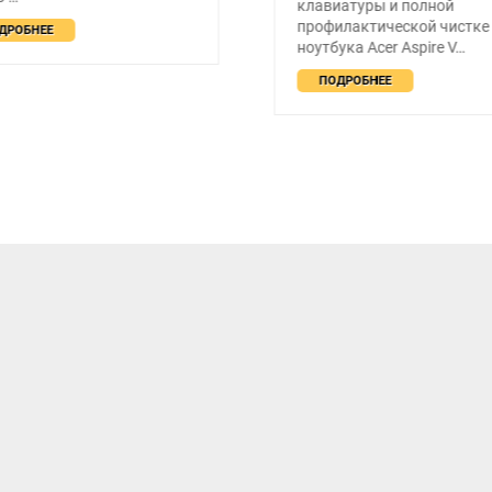
иатуры и полной
компьютера для выполне
илактической чистке
ресурсоёмких задач! <br><b
ука Acer Aspire V…
Про…
ДРОБНЕЕ
ПОДРОБНЕЕ