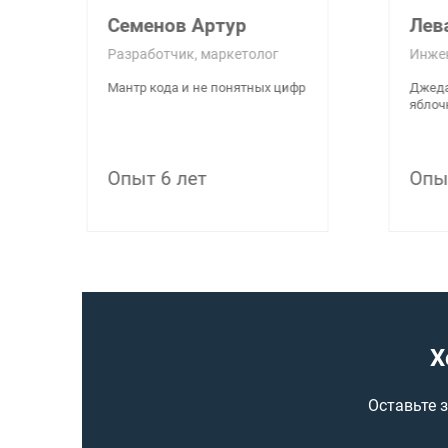
Леваков Роман
Бык
Инженер
Инжен
Джедай модульного ремонта и
Повели
яблочных дел мастер
власте
компон
Опыт 7 лет
Опыт
Х
Оставьте 