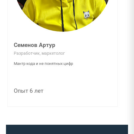
Леваков Роман
Инженер
Джедай модульного ремонта и яблочных дел
мастер
Опыт 7 лет