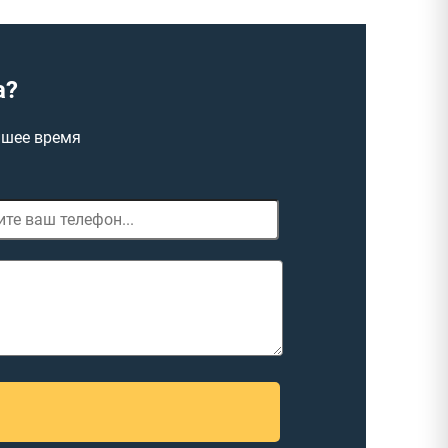
а?
йшее время