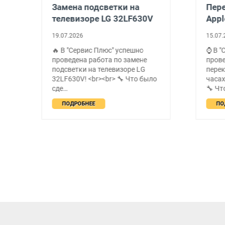
а
Замена подсветки на
Пере
телевизоре LG 32LF630V
Appl
19.07.2026
15.07.
🔥 В "Сервис Плюс" успешно
⌚ В "
проведена работа по замене
пров
подсветки на телевизоре LG
перек
е
32LF630V! <br><br> 🔧 Что было
часах
сде…
🔧 Чт
ПОДРОБНЕЕ
ПО