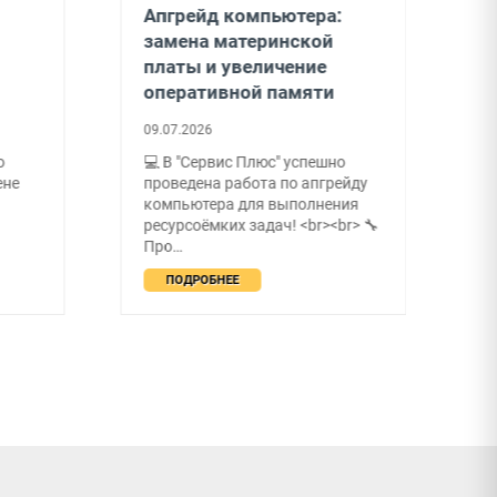
Апгрейд компьютера:
З
замена материнской
т
платы и увеличение
0
оперативной памяти
З
09.07.2026
т
<
о
💻 В "Сервис Плюс" успешно
п
ене
проведена работа по апгрейду
п
компьютера для выполнения
ресурсоёмких задач! <br><br> 🔧
Про…
ПОДРОБНЕЕ