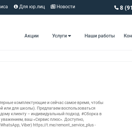
виса
Для юр.лиц
Новости
8 (9
Акции
Услуги
Наши работы
Ко
терные комплектующие и сейчас самое время, чтобы
ой или для школы). Предлагаем воспользоваться
ждому клиенту – индивидуальный подход. #Сборка в
 уважением, ваш «Сервис плюс». Доступно,
hatsApp, Viber) https://t.me/remont_service_plus -