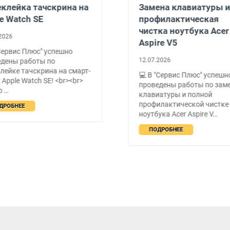
клейка тачскрина на
Замена клавиатуры и
e Watch SE
профилактическая
чистка ноутбука Acer
2026
Aspire V5
Сервис Плюс" успешно
12.07.2026
едены работы по
лейке тачскрина на смарт-
💻 В "Сервис Плюс" успешн
 Apple Watch SE! <br><br>
проведены работы по зам
о …
клавиатуры и полной
профилактической чистке
ДРОБНЕЕ
ноутбука Acer Aspire V…
ПОДРОБНЕЕ