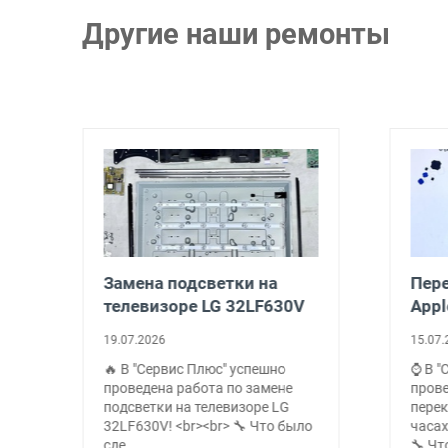
Другие наши ремонты
а
Замена подсветки на
Пере
телевизоре LG 32LF630V
Appl
19.07.2026
15.07.
🔥 В "Сервис Плюс" успешно
⌚ В "
проведена работа по замене
пров
подсветки на телевизоре LG
перек
е
32LF630V! <br><br> 🔧 Что было
часах
сде…
🔧 Чт