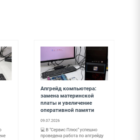
Апгрейд компьютера:
З
замена материнской
т
платы и увеличение
0
оперативной памяти
З
09.07.2026
т
<
о
💻 В "Сервис Плюс" успешно
п
ене
проведена работа по апгрейду
п