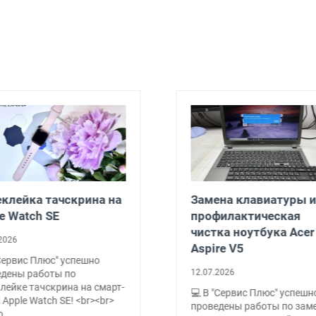
клейка тачскрина на
Замена клавиатуры и
e Watch SE
профилактическая
чистка ноутбука Acer
2026
Aspire V5
Сервис Плюс" успешно
12.07.2026
едены работы по
лейке тачскрина на смарт-
💻 В "Сервис Плюс" успешн
 Apple Watch SE! <br><br>
проведены работы по зам
о …