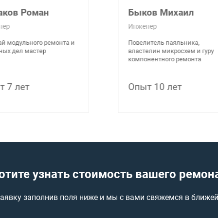
аков Роман
Быков Михаил
нер
Инженер
й модульного ремонта и
Повелитель паяльника,
ных дел мастер
властелин микросхем и гуру
компонентного ремонта
т 7 лет
Опыт 10 лет
отите узнать стоимость вашего ремон
заявку заполнив поля ниже и мы с вами свяжемся в ближе