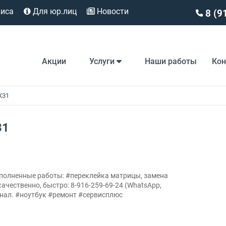
виса
Для юр.лиц
Новости
8 (9
Акции
Услуги
Наши работы
Ко
X31
31
ыполненные работы: #переклейка матрицы, замена
ачественно, быстро: 8-916-259-69-24 (WhatsApp,
 канал. #ноутбук #ремонт #сервисплюс