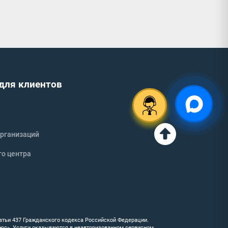
для клиентов
рганизаций
го центра
атьи 437 Гражданского кодекса Российской Федерации.
люс». Услуги оказываются в неавторизованном сервисном