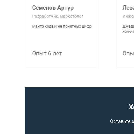
Семенов Артур
Лев
Разработчик, маркетолог
Инже
Мантр кода и не понятных цифр
Джеда
яблоч
Опыт 6 лет
Опы
Х
Оставьте 