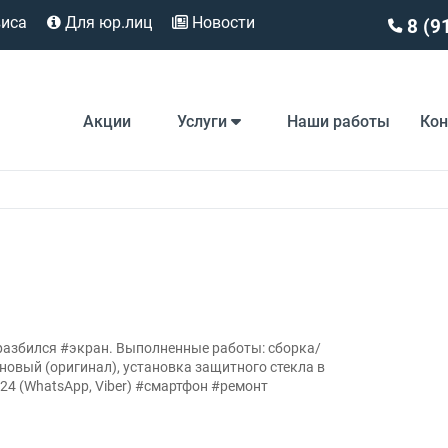
виса
Для юр.лиц
Новости
8 (9
Акции
Услуги
Наши работы
Ко
 разбился #экран. Выполненные работы: сборка/
новый (оригинал), установка защитного стекла в
-24 (WhatsApp, Viber) #смартфон #ремонт