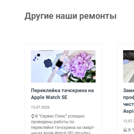
Другие наши ремонты
Переклейка тачскрина на
Заме
Apple Watch SE
про
чист
15.07.2026
Aspi
⌚ В "Сервис Плюс" успешно
12.07.
проведены работы по
переклейке тачскрина на смарт-
💻 В 
о
часах Apple Watch SE! <br><br>