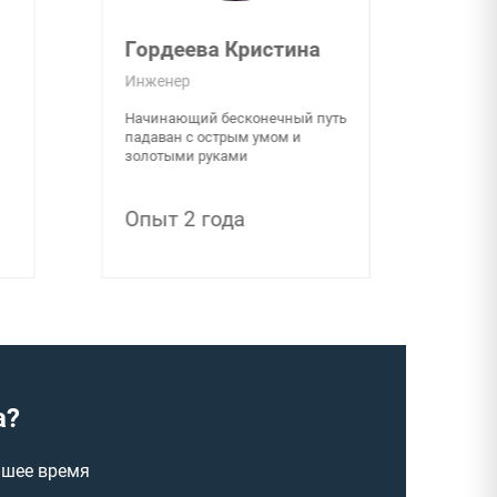
Гордеева Кристина
Инженер
Начинающий бесконечный путь
падаван с острым умом и
золотыми руками
Опыт 2 года
а?
йшее время