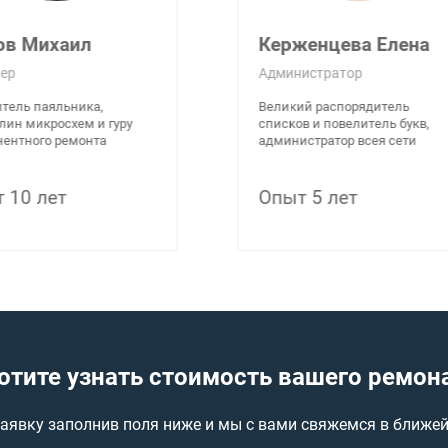
ов Михаил
Керженцева Елена
ер
Администратор
тель паяльника,
Великий распорядитель
лин микросхем и гуру
списков и повелитель букв,
ентного ремонта
администратор всея сети
 10 лет
Опыт 5 лет
отите узнать стоимость вашего ремон
заявку заполнив поля ниже и мы с вами свяжемся в ближе