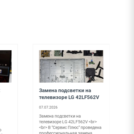
:
Замена подсветки на
З
телевизоре LG 42LF562V
н
07.07.2026
0
Замена подсветки на
В
телевизоре LG 42LF562V <br>
р
<br> В "Сервис Плюс" проведена
в
о
профессиональная замена
с