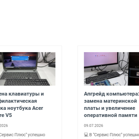
на клавиатуры и
Апгрейд компьютера
филактическая
замена материнской
ка ноутбука Acer
платы и увеличение
re V5
оперативной памяти
2026
09.07.2026
"Сервис Плюс" успешно
💻 В "Сервис Плюс" успешн