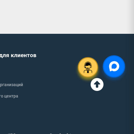
для клиентов
рганизаций
го центра