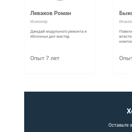
Леваков Роман
Бык
Инженер
Инжен
Джедай модульного ремонта и
Повели
яблочных дел мастер
власте
компон
Опыт 7 лет
Опыт
Х
Оставьте 