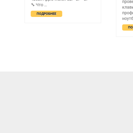
прове
🔧 Что …
клав
проф
ПОДРОБНЕЕ
ноутб
ПО