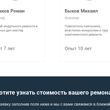
аков Роман
Быков Михаил
нер
Инженер
й модульного ремонта и
Повелитель паяльника,
ных дел мастер
властелин микросхем и гуру
компонентного ремонта
т 7 лет
Опыт 10 лет
отите узнать стоимость вашего ремон
заявку заполнив поля ниже и мы с вами свяжемся в ближе