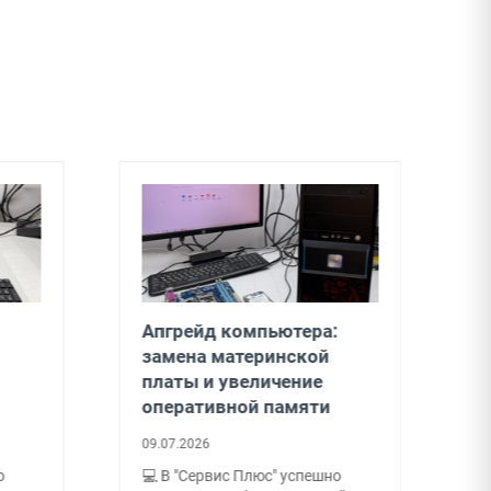
Апгрейд компьютера:
З
замена материнской
т
платы и увеличение
0
оперативной памяти
З
09.07.2026
т
<
о
💻 В "Сервис Плюс" успешно
п