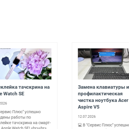
клейка тачскрина на
Замена клавиатуры и
e Watch SE
профилактическая
чистка ноутбука Acer
2026
Aspire V5
Сервис Плюс" успешно
12.07.2026
едены работы по
лейке тачскрина на смарт-
💻 В "Сервис Плюс" успешн
 Apple Watch SE! <br><br>