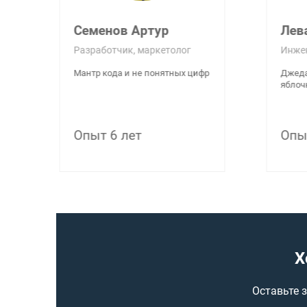
Семенов Артур
Лев
Разработчик, маркетолог
Инже
Мантр кода и не понятных цифр
Джеда
яблоч
Опыт 6 лет
Опы
Х
Оставьте 