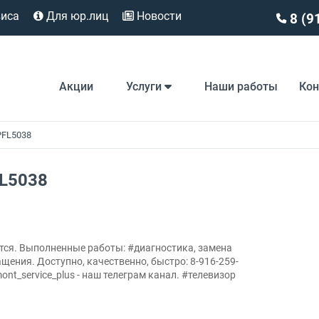
виса
Для юр.лиц
Новости
8 (9
Акции
Услуги
Наши работы
Ко
PFL5038
FL5038
ется. Выполненные работы: #диагностика, замена
щения. Доступно, качественно, быстро: 8-916-259-
emont_service_plus - наш телеграм канал. #телевизор