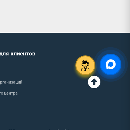
для клиентов
рганизаций
го центра