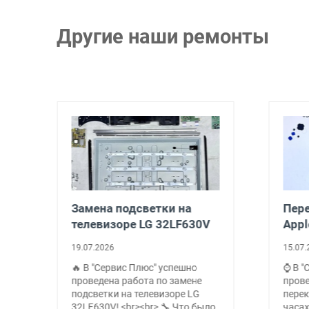
Другие наши ремонты
а
Замена подсветки на
Пере
телевизоре LG 32LF630V
Appl
19.07.2026
15.07.
🔥 В "Сервис Плюс" успешно
⌚ В "
проведена работа по замене
пров
подсветки на телевизоре LG
перек
е
32LF630V! <br><br> 🔧 Что было
часах