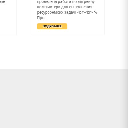
ене
проведена работа по апгрейду
п
компьютера для выполнения
ресурсоёмких задач! <br><br> 🔧
Про…
ПОДРОБНЕЕ