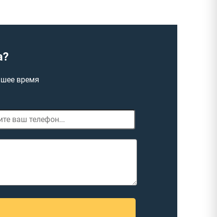
а?
йшее время