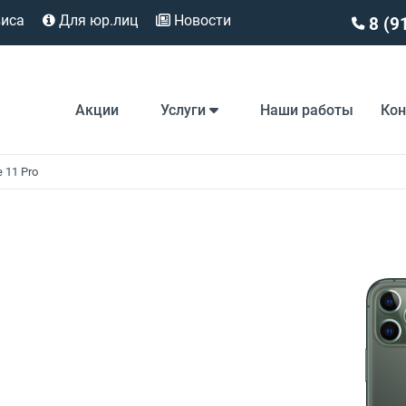
виса
Для юр.лиц
Новости
8 (9
Акции
Услуги
Наши работы
Ко
 11 Pro